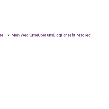
te
Mein Weg
Kurse
Über uns
Blog
Hansefit Mitglied