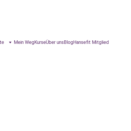
te
Mein Weg
Kurse
Über uns
Blog
Hansefit Mitglied