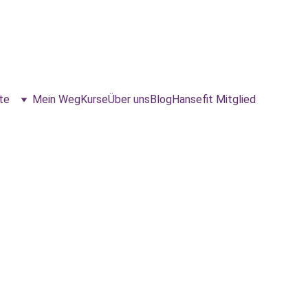
te
Mein Weg
Kurse
Über uns
Blog
Hansefit Mitglied