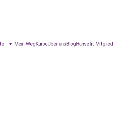
te
Mein Weg
Kurse
Über uns
Blog
Hansefit Mitglied