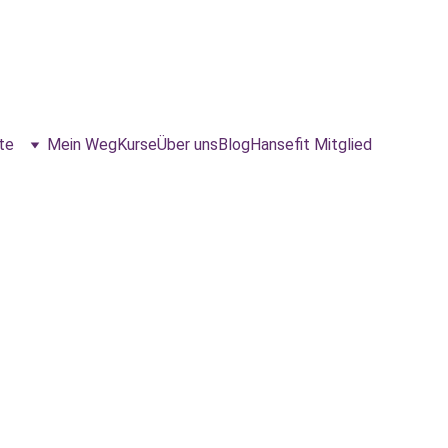
te
Mein Weg
Kurse
Über uns
Blog
Hansefit Mitglied