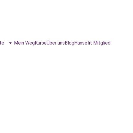
te
Mein Weg
Kurse
Über uns
Blog
Hansefit Mitglied